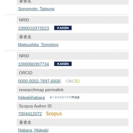
著者名
Sonomoto, Tatsuya
NRID
1000010373523
著者名
Matsushita, Tomohiro
NRID
1000060397734
ORCID
0000-0002-7697-6830
researchmap permalink
hideakihabara
Scopus Author ID
7004412072
著者名
Habara, Hideaki