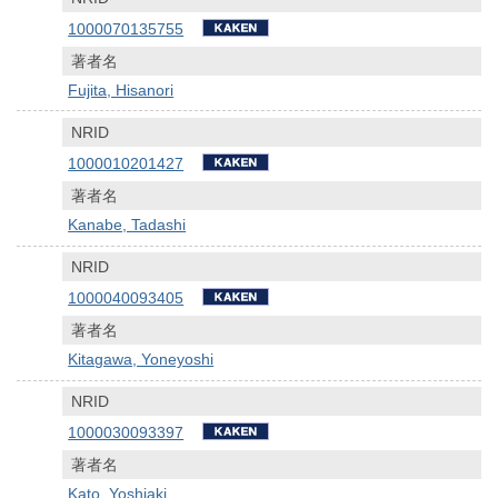
1000070135755
著者名
Fujita, Hisanori
NRID
1000010201427
著者名
Kanabe, Tadashi
NRID
1000040093405
著者名
Kitagawa, Yoneyoshi
NRID
1000030093397
著者名
Kato, Yoshiaki