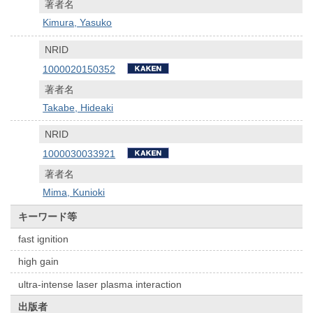
著者名
Kimura, Yasuko
NRID
1000020150352
著者名
Takabe, Hideaki
NRID
1000030033921
著者名
Mima, Kunioki
キーワード等
fast ignition
high gain
ultra-intense laser plasma interaction
出版者