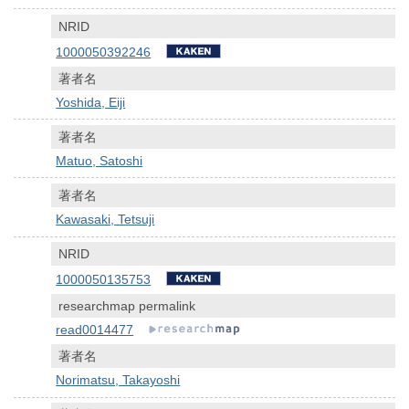
NRID
1000050392246
著者名
Yoshida, Eiji
著者名
Matuo, Satoshi
著者名
Kawasaki, Tetsuji
NRID
1000050135753
researchmap permalink
read0014477
著者名
Norimatsu, Takayoshi