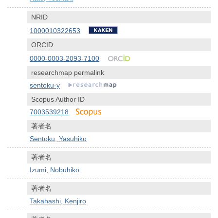
NRID
1000010322653
ORCID
0000-0003-2093-7100
researchmap permalink
sentoku-y
Scopus Author ID
7003539218
著者名
Sentoku, Yasuhiko
著者名
Izumi, Nobuhiko
著者名
Takahashi, Kenjiro