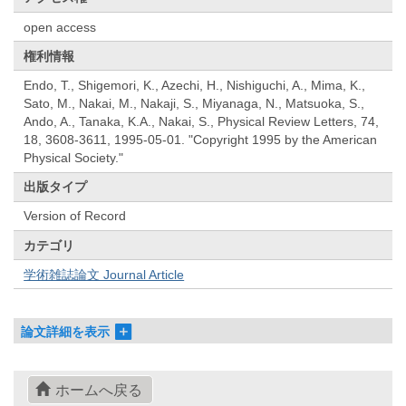
open access
権利情報
Endo, T., Shigemori, K., Azechi, H., Nishiguchi, A., Mima, K.,
Sato, M., Nakai, M., Nakaji, S., Miyanaga, N., Matsuoka, S.,
Ando, A., Tanaka, K.A., Nakai, S., Physical Review Letters, 74,
18, 3608-3611, 1995-05-01. "Copyright 1995 by the American
Physical Society."
出版タイプ
Version of Record
カテゴリ
学術雑誌論文 Journal Article
論文詳細を表示
ホームへ戻る