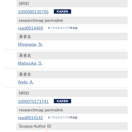
NRID
1000080135756
researchmap permalink
read0014469
著者名
Miyanaga, N.
著者名
Matsuoka, S.
著者名
Ando, A.
NRID
1000070171741
researchmap permalink
read0014142
Scopus Author ID