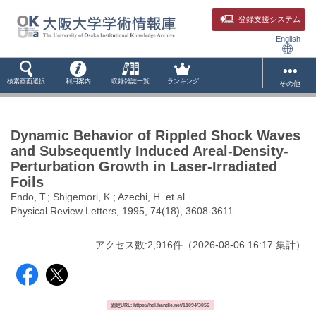
登録支援システム
English
検索画面選択
利用案内
収録雑誌一覧
ランキング
その他
Dynamic Behavior of Rippled Shock Waves
and Subsequently Induced Areal-Density-
Perturbation Growth in Laser-Irradiated
Foils
Endo, T.; Shigemori, K.; Azechi, H. et al.
Physical Review Letters, 1995, 74(18), 3608-3611
アクセス数:
2,916
件
（
2026-08-06
16:17 集計
）
固定URL: https://hdl.handle.net/11094/3056