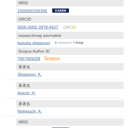
NRID
1000050335395
ORCID
0000-0002-3978-8427
researchmap permalink
keisuke.shigemori
Scopus Author ID
7007069209
著者名
Shigemori, K.
著者名
Azechi, H.
著者名
Nishiguchi, A.
NRID