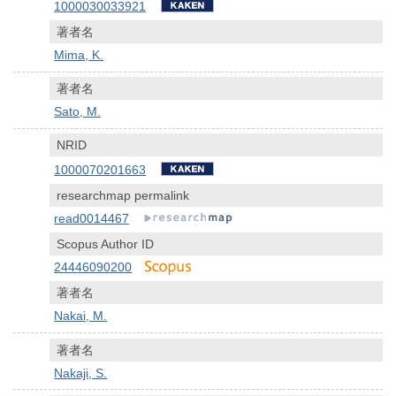
1000030033921
著者名
Mima, K.
著者名
Sato, M.
NRID
1000070201663
researchmap permalink
read0014467
Scopus Author ID
24446090200
著者名
Nakai, M.
著者名
Nakaji, S.