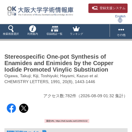
登録支援システム
English
検索画面選択
利用案内
収録雑誌一覧
ランキング
その他
Stereospecific One-pot Synthesis of
Enamides and Enimides by the Copper
Iodide Promoted Vinylic Substitution
Ogawa, Takuji; Kiji, Toshiyuki; Hayami, Kazuo et al.
CHEMISTRY LETTERS, 1991, 20(8), 1443-1446
アクセス数:
782
件
（
2026-08-09
01:32 集計
）
固定URL: https://hdl.handle.net/11094/3132