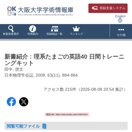
登録支援システム
English
検索画面選択
利用案内
収録雑誌一覧
ランキング
その他
新書紹介 : 理系たまごの英語40 日間トレーニ
ングキット
田中, 啓文
日本物理学会誌, 2008, 63(11), 884-884
アクセス数:
215
件
（
2026-08-08
20:54 集計
）
固定URL: https://hdl.handle.net/11094/3154
閲覧可能ファイル