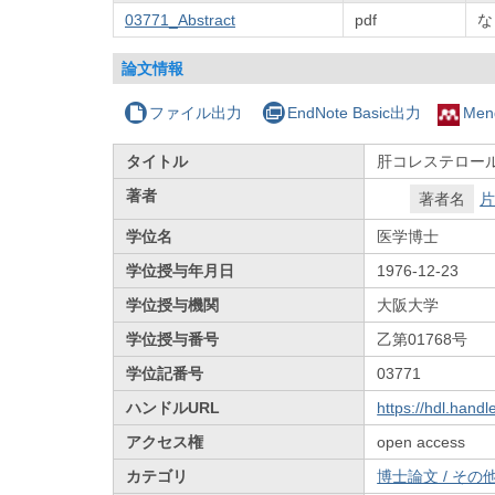
03771_Abstract
pdf
な
論文情報
ファイル出力
EndNote Basic出力
Men
タイトル
肝コレステロー
著者
著者名
片
学位名
医学博士
学位授与年月日
1976-12-23
学位授与機関
大阪大学
学位授与番号
乙第01768号
学位記番号
03771
ハンドルURL
https://hdl.hand
アクセス権
open access
カテゴリ
博士論文 / その他 