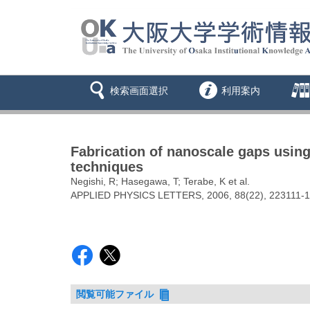
検索画面選択
利用案内
Fabrication of nanoscale gaps usin
techniques
Negishi, R; Hasegawa, T; Terabe, K et al.
APPLIED PHYSICS LETTERS, 2006, 88(22), 223111-1
閲覧可能ファイル