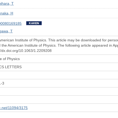
ihara, T
anaka, H
00080169185
gawa, T
merican Institute of Physics. This article may be downloaded for person
d the American Institute of Physics. The following article appeared in 
://dx.doi.org/10.1063/1.2209208
e of Physics
ICS LETTERS
1-3
le.net/11094/3175