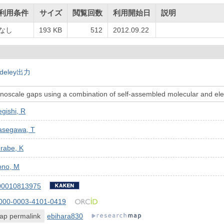
利用条件
サイズ
閲覧回数
利用開始日
説明
なし
193 KB
512
2012.09.22
deley出力
anoscale gaps using a combination of self-assembled molecular and el
gishi, R
asegawa, T
rabe, K
ono, M
00010813975
000-0003-4101-0419
ap permalink
ebihara830