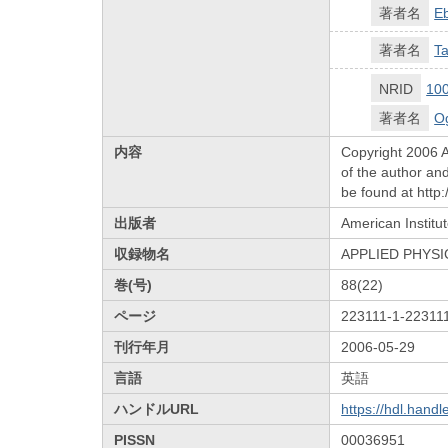
著者名
Eb
著者名
T
NRID
10
著者名
O
内容
Copyright 2006 A
of the author an
be found at http
出版者
American Institut
収録物名
APPLIED PHYS
巻(号)
88(22)
ページ
223111-1-22311
刊行年月
2006-05-29
言語
英語
ハンドルURL
https://hdl.hand
PISSN
00036951