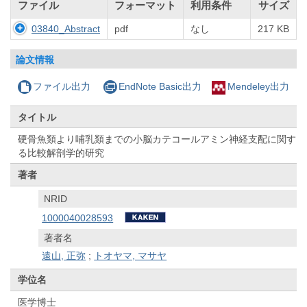
ファイル
フォーマット
利用条件
サイズ
03840_Abstract
pdf
なし
217 KB
論文情報
ファイル出力
EndNote Basic出力
Mendeley出力
タイトル
硬骨魚類より哺乳類までの小脳カテコールアミン神経支配に関す
る比較解剖学的研究
著者
NRID
1000040028593
著者名
遠山, 正弥
;
トオヤマ, マサヤ
学位名
医学博士