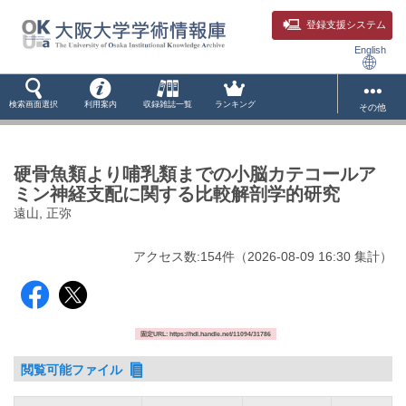
登録支援システム
English
検索画面選択
利用案内
収録雑誌一覧
ランキング
その他
硬骨魚類より哺乳類までの小脳カテコールア
ミン神経支配に関する比較解剖学的研究
遠山, 正弥
アクセス数:
154
件
（
2026-08-09
16:30 集計
）
固定URL: https://hdl.handle.net/11094/31786
閲覧可能ファイル