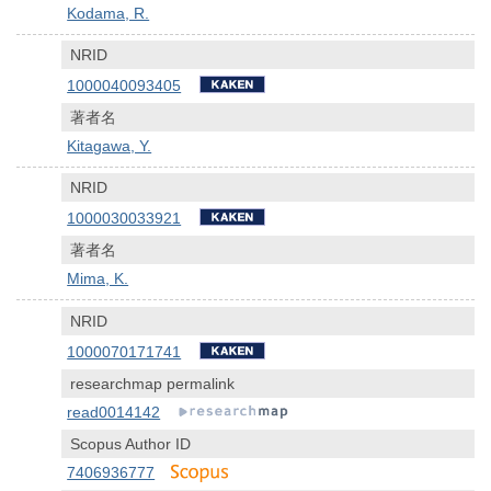
Kodama, R.
NRID
1000040093405
著者名
Kitagawa, Y.
NRID
1000030033921
著者名
Mima, K.
NRID
1000070171741
researchmap permalink
read0014142
Scopus Author ID
7406936777