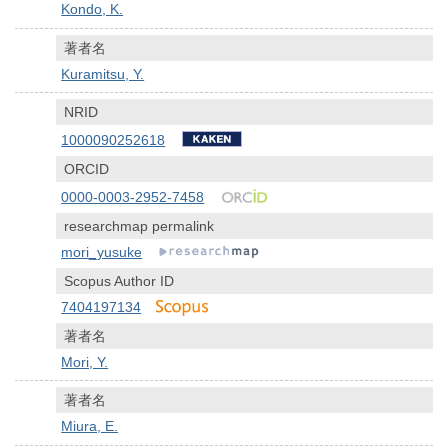
Kondo, K.
著者名
Kuramitsu, Y.
NRID
1000090252618
ORCID
0000-0003-2952-7458
researchmap permalink
mori_yusuke
Scopus Author ID
7404197134
著者名
Mori, Y.
著者名
Miura, E.