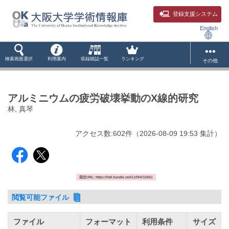
登録支援システム
English
検索画面選択
利用案内
収録雑誌一覧
ランキング
その他
アルミニウムの疲労破壊挙動のX線的研究
林, 真琴
アクセス数:
602
件
（
2026-08-09
19:53 集計
）
固定URL: https://hdl.handle.net/11094/32061
閲覧可能ファイル
ファイル
フォーマット
利用条件
サイズ