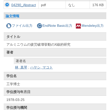
04290_Abstract
pdf
なし
176 KB
論文情報
ファイル出力
EndNote Basic出力
Mendeley出力
タイトル
アルミニウムの疲労破壊挙動のX線的研究
著者
著者名
林, 真琴
;
ハヤシ, マコト
学位名
工学博士
学位授与年月日
1978-03-25
学位授与機関