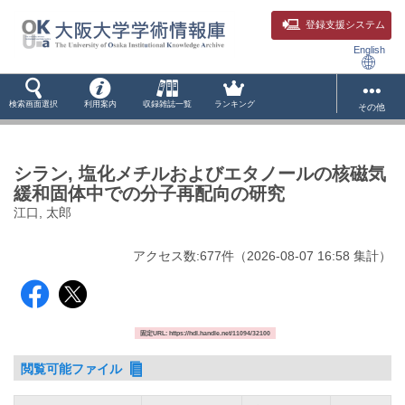
登録支援システム
English
検索画面選択
利用案内
収録雑誌一覧
ランキング
その他
シラン, 塩化メチルおよびエタノールの核磁気
緩和固体中での分子再配向の研究
江口, 太郎
アクセス数:
677
件
（
2026-08-07
16:58 集計
）
固定URL: https://hdl.handle.net/11094/32100
閲覧可能ファイル