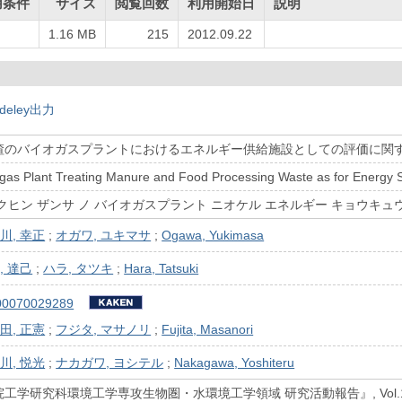
用条件
サイズ
閲覧回数
利用開始日
説明
し
1.16 MB
215
2012.09.22
deley出力
渣のバイオガスプラントにおけるエネルギー供給施設としての評価に関
ogas Plant Treating Manure and Food Processing Waste as for Energy S
クヒン ザンサ ノ バイオガスプラント ニオケル エネルギー キョウキュウ
川, 幸正
;
オガワ, ユキマサ
;
Ogawa, Yukimasa
, 達己
;
ハラ, タツキ
;
Hara, Tatsuki
00070029289
田, 正憲
;
フジタ, マサノリ
;
Fujita, Masanori
川, 悦光
;
ナカガワ, ヨシテル
;
Nakagawa, Yoshiteru
研究科環境工学専攻生物圏・水環境工学領域 研究活動報告』, Vol.16(2004.4