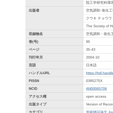
院工学研究科環境
出版者
空気調和･衛生工
クウキ チョウワ
The Society of H
収録物名
空気調和・衛生
巻(号)
95
ページ
35-43
刊行年月
2004-10
言語
日本語
ハンドルURL
https://hdl.hand
PISSN
0385275X
NCID
AN00065706
アクセス権
open access
出版タイプ
Version of Recor
カテゴリ
学術雑誌論文 Journa