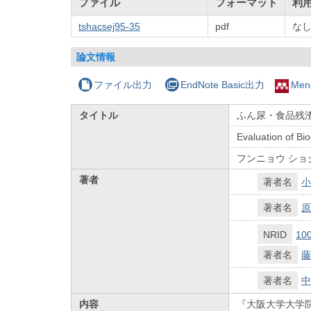
ファイル
フォーマット
利
tshacsej95-35
pdf
な
論文情報
ファイル出力
EndNote Basic出力
Men
タイトル
ふん尿・食品残
Evaluation of Bi
フンニョウ ショ
著者
著者名
小
著者名
原
NRID
10
著者名
藤
著者名
中
内容
『大阪大学大学院工学