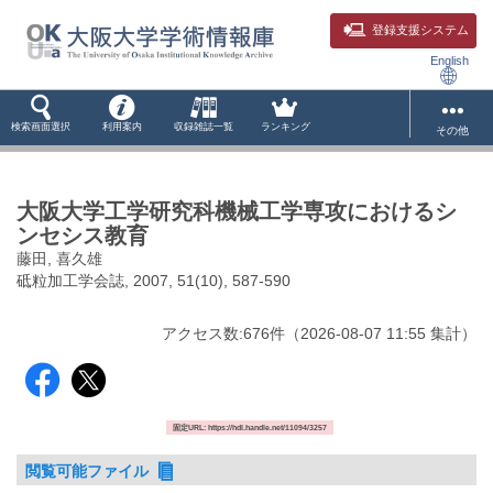
登録支援システム
English
検索画面選択
利用案内
収録雑誌一覧
ランキング
その他
大阪大学工学研究科機械工学専攻におけるシ
ンセシス教育
藤田, 喜久雄
砥粒加工学会誌, 2007, 51(10), 587-590
アクセス数:
676
件
（
2026-08-07
11:55 集計
）
固定URL: https://hdl.handle.net/11094/3257
閲覧可能ファイル