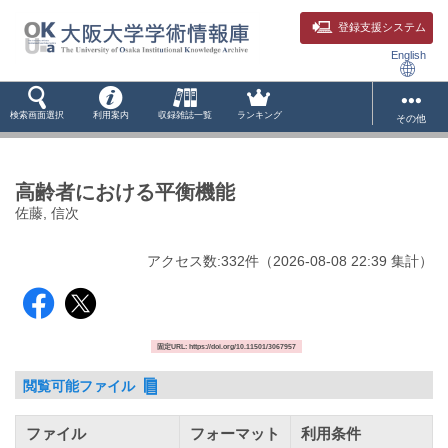
登録支援システム
English
検索画面選択
利用案内
収録雑誌一覧
ランキング
その他
高齢者における平衡機能
佐藤, 信次
アクセス数:
332
件
（
2026-08-08
22:39 集計
）
固定URL: https://doi.org/10.11501/3067957
閲覧可能ファイル
ファイル
フォーマット
利用条件