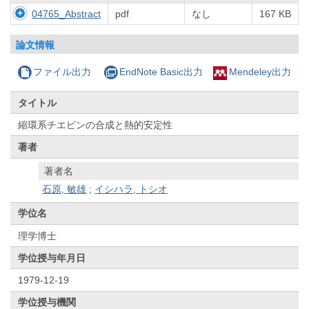
04765_Abstract
pdf
なし
167 KB
論文情報
ファイル出力
EndNote Basic出力
Mendeley出力
タイトル
縮環系チエピンの合成と熱的安定性
著者
著者名
石原, 敏雄
;
イシハラ, トシオ
学位名
理学博士
学位授与年月日
1979-12-19
学位授与機関