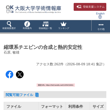
登録支援システム
English
検索画面選択
利用案内
収録雑誌一覧
ランキング
その他
縮環系チエピンの合成と熱的安定性
石原, 敏雄
アクセス数:
262
件
（
2026-08-09
18:41 集計
）
固定URL: https://hdl.handle.net/11094/32651
閲覧可能ファイル
ファイル
フォーマット
利用条件
サイズ