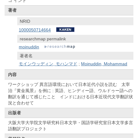
ゴ インド
著者
NRID
1000050714664
researchmap permalink
moinuddin
著者名
モインウッディン, モハンマド
;
Moinuddin, Mohammad
内容
ワークショップ 異言語環境において日本近代小説を読む 太宰
治『黄金風景』を例に : 英語、ヒンディー語、ウルドゥー語への
翻訳を通じて感じたこと インドにおける日本近現代文学翻訳状
況と合わせて
出版者
大阪大学大学院文学研究科日本文学・国語学研究室日本文学多言
語翻訳プロジェクト