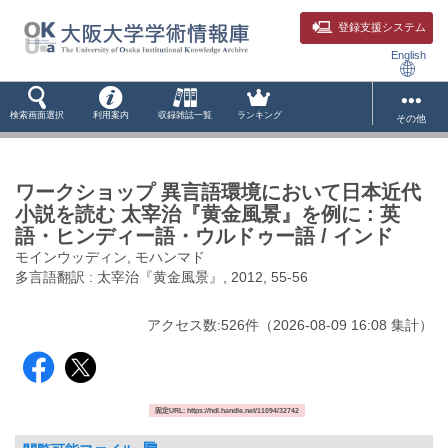
登録支援システム
English
検索画面選択
利用案内
収録雑誌一覧
ランキング
その他
ワークショップ 異言語環境において日本近代
小説を読む 太宰治『黄金風景』を例に : 英
語・ヒンディー語・ウルドゥー語 / インド
モインウッディン, モハンマド
多言語翻訳 : 太宰治『黄金風景』, 2012, 55-56
アクセス数:
526
件
（
2026-08-09
16:08 集計
）
固定URL: https://hdl.handle.net/11094/32742