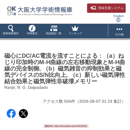
登録支援システム
English
検索画面選択
利用案内
収録雑誌一覧
ランキング
その他
磁心にDC/AC電流を流すことによる : （a）ね
じり印加時のM-H曲線の左右移動現象とM-H曲
線の完全制御, （b）磁気雑音の抑制効果と磁
気デバイスのS/N比向上, （c）新しい磁気弾性
結合効果と磁気弾性非破壊メモリー
Ranjit, N. G. Dalpadado
アクセス数:
504
件
（
2026-08-07
01:24 集計
）
固定URL: https://hdl.handle.net/11094/32818