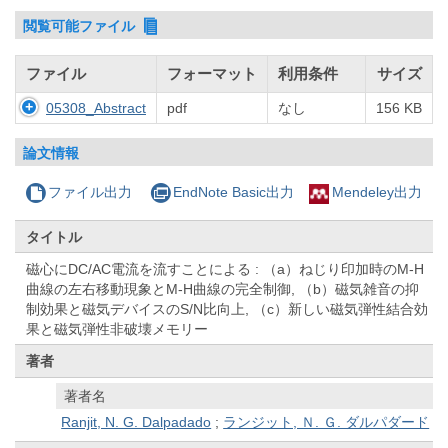
閲覧可能ファイル
ファイル
フォーマット
利用条件
サイズ
05308_Abstract
pdf
なし
156 KB
論文情報
ファイル出力
EndNote Basic出力
Mendeley出力
タイトル
磁心にDC/AC電流を流すことによる : （a）ねじり印加時のM-H
曲線の左右移動現象とM-H曲線の完全制御, （b）磁気雑音の抑
制効果と磁気デバイスのS/N比向上, （c）新しい磁気弾性結合効
果と磁気弾性非破壊メモリー
著者
著者名
Ranjit, N. G. Dalpadado
;
ランジット, Ｎ. Ｇ. ダルパダード