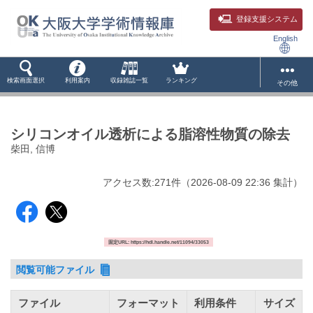
登録支援システム
English
検索画面選択
利用案内
収録雑誌一覧
ランキング
その他
シリコンオイル透析による脂溶性物質の除去
柴田, 信博
アクセス数:
271
件
（
2026-08-09
22:36 集計
）
固定URL: https://hdl.handle.net/11094/33053
閲覧可能ファイル
ファイル
フォーマット
利用条件
サイズ