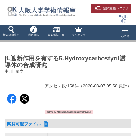
登録支援システム
English
検索画面選択
利用案内
収録雑誌一覧
ランキング
その他
β-遮断作用を有する5-Hydroxycarbostyril誘
導体の合成研究
中川, 量之
アクセス数:
158
件
（
2026-08-07
05:58 集計
）
固定URL: https://hdl.handle.net/11094/33112
閲覧可能ファイル