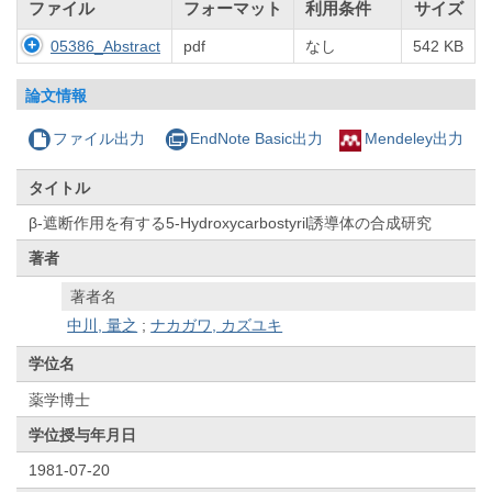
ファイル
フォーマット
利用条件
サイズ
05386_Abstract
pdf
なし
542 KB
論文情報
ファイル出力
EndNote Basic出力
Mendeley出力
タイトル
β-遮断作用を有する5-Hydroxycarbostyril誘導体の合成研究
著者
著者名
中川, 量之
;
ナカガワ, カズユキ
学位名
薬学博士
学位授与年月日
1981-07-20