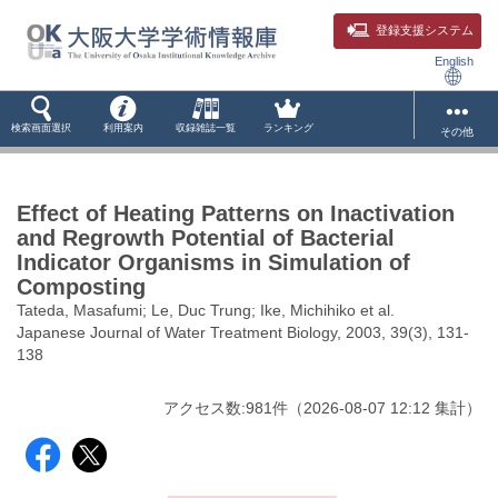
登録支援システム
English
検索画面選択
利用案内
収録雑誌一覧
ランキング
その他
Effect of Heating Patterns on Inactivation
and Regrowth Potential of Bacterial
Indicator Organisms in Simulation of
Composting
Tateda, Masafumi; Le, Duc Trung; Ike, Michihiko et al.
Japanese Journal of Water Treatment Biology, 2003, 39(3), 131-
138
アクセス数:
981
件
（
2026-08-07
12:12 集計
）