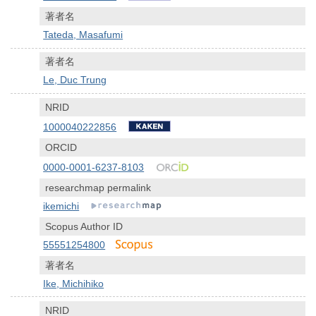
著者名
Tateda, Masafumi
著者名
Le, Duc Trung
NRID
1000040222856
ORCID
0000-0001-6237-8103
researchmap permalink
ikemichi
Scopus Author ID
55551254800
著者名
Ike, Michihiko
NRID