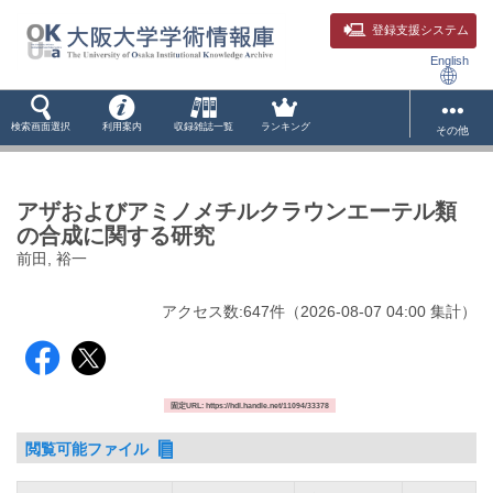
登録支援システム
English
検索画面選択
利用案内
収録雑誌一覧
ランキング
その他
アザおよびアミノメチルクラウンエーテル類
の合成に関する研究
前田, 裕一
アクセス数:
647
件
（
2026-08-07
04:00 集計
）
固定URL: https://hdl.handle.net/11094/33378
閲覧可能ファイル