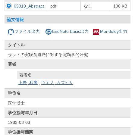
05919_Abstract
pdf
なし
190 KB
論文情報
ファイル出力
EndNote Basic出力
Mendeley出力
タイトル
ラットの実験食道癌に対する電顕学的研究
著者
著者名
上野, 和壽
;
ウエノ, カズヒサ
学位名
医学博士
学位授与年月日
1983-03-03
学位授与機関