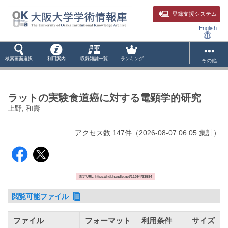
登録支援システム
English
検索画面選択
利用案内
収録雑誌一覧
ランキング
その他
ラットの実験食道癌に対する電顕学的研究
上野, 和壽
アクセス数:
147
件
（
2026-08-07
06:05 集計
）
固定URL: https://hdl.handle.net/11094/33584
閲覧可能ファイル
ファイル
フォーマット
利用条件
サイズ