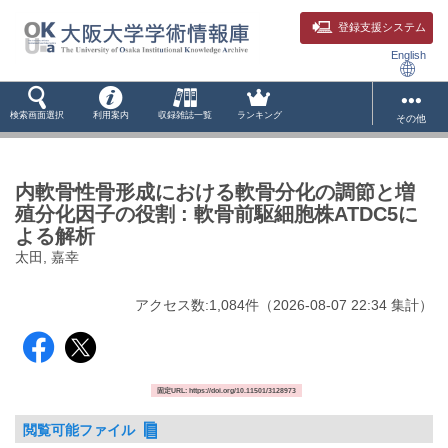
登録支援システム
English
検索画面選択
利用案内
収録雑誌一覧
ランキング
その他
内軟骨性骨形成における軟骨分化の調節と増
殖分化因子の役割 : 軟骨前駆細胞株ATDC5に
よる解析
太田, 嘉幸
アクセス数:
1,084
件
（
2026-08-07
22:34 集計
）
固定URL: https://doi.org/10.11501/3128973
閲覧可能ファイル