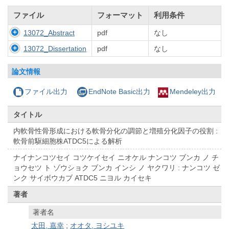
ファイル
フォーマット
利用条件
13072_Abstract
pdf
なし
13072_Dissertation
pdf
なし
論文情報
ファイル出力
EndNote Basic出力
Mendeley出力
タイトル
内軟骨性骨形成における軟骨分化の調節と増殖分化因子の役割 :
軟骨前駆細胞株ATDC5による解析
ナイナンコツセイ コツケイセイ ニオケル ナンコツ ブンカ ノ チ
ョウセツ ト ゾウショク ブンカ インシ ノ ヤクワリ : ナンコツ ゼ
ンク サイボウカブ ATDC5 ニヨル カイセキ
著者
著者名
太田, 嘉幸
;
オオタ, ヨシユキ