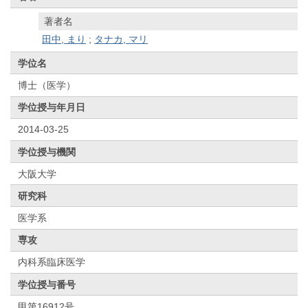
著者名
田中, まり
;
タナカ, マリ
学位名
博士（医学）
学位授与年月日
2014-03-25
学位授与機関
大阪大学
研究科
医学系
専攻
内科系臨床医学
学位授与番号
甲第16912号