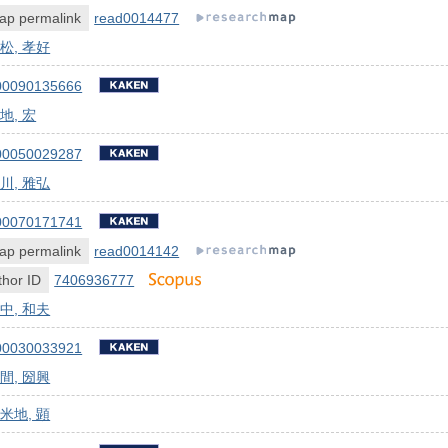
ap permalink
read0014477
松, 孝好
00090135666
地, 宏
00050029287
川, 雅弘
00070171741
ap permalink
read0014142
hor ID
7406936777
中, 和夫
00030033921
間, 圀興
米地, 顕