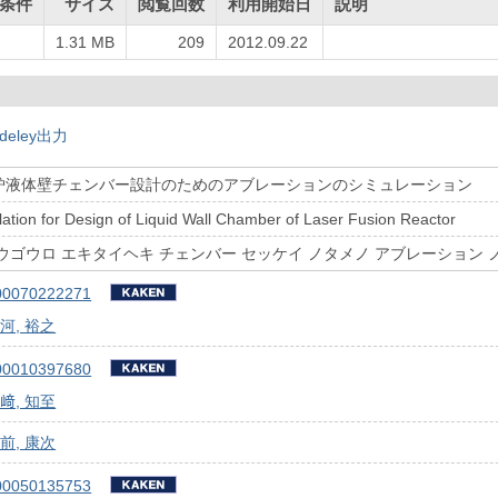
条件
サイズ
閲覧回数
利用開始日
説明
1.31 MB
209
2012.09.22
deley出力
炉液体壁チェンバー設計のためのアブレーションのシミュレーション
lation for Design of Liquid Wall Chamber of Laser Fusion Reactor
ウゴウロ エキタイヘキ チェンバー セッケイ ノタメノ アブレーション 
00070222271
河, 裕之
00010397680
﨑, 知至
前, 康次
00050135753