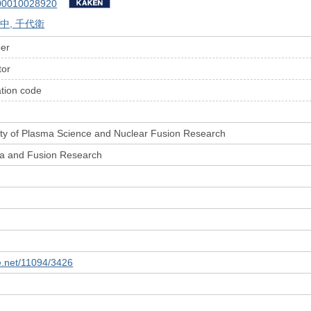
00010028920
中, 千代衛
ber
tor
ation code
ty of Plasma Science and Nuclear Fusion Research
ma and Fusion Research
le.net/11094/3426