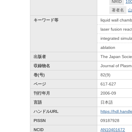
NRID
10
著者名
山
キーワード等
liquid wall cham
laser fusion reac
integrated simul
ablation
出版者
The Japan Socie
収録物名
Journal of Plas
巻(号)
82(9)
ページ
617-627
刊行年月
2006-09
言語
日本語
ハンドルURL
https://hdl.hand
PISSN
09187928
NCID
AN10401672