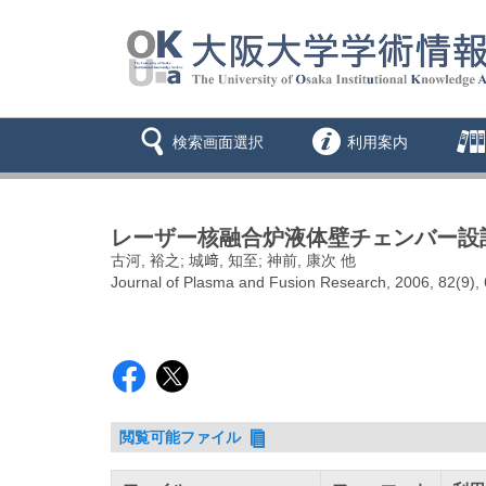
検索画面選択
利用案内
レーザー核融合炉液体壁チェンバー設
古河, 裕之; 城﨑, 知至; 神前, 康次 他
Journal of Plasma and Fusion Research, 2006, 82(9),
閲覧可能ファイル