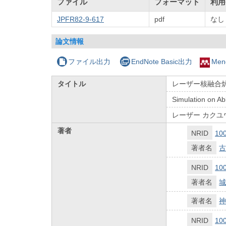
ファイル
フォーマット
利用
JPFR82-9-617
pdf
なし
論文情報
ファイル出力
EndNote Basic出力
Men
タイトル
レーザー核融合
Simulation on Ab
レーザー カクユ
著者
NRID
10
著者名
古
NRID
10
著者名
城
著者名
神
NRID
10