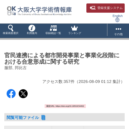
登録支援システム
English
検索画面選択
利用案内
収録雑誌一覧
ランキング
その他
官民連携による都市開発事業と事業化段階に
おける合意形成に関する研究
服部, 邦比古
アクセス数:
357
件
（
2026-08-09
01:12 集計
）
固定URL: https://doi.org/10.18910/34452
閲覧可能ファイル