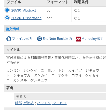
ファイル
フォーマット
利用条件
26530_Abstract
pdf
なし
26530_Dissertation
pdf
なし
論文情報
ファイル出力
EndNote Basic出力
Mendeley出力
タイトル
官民連携による都市開発事業と事業化段階における合意形成に関
する研究
カンミン レンケイ ニ ヨル トシ カイハツ ジギョウ
ト ジギョウカ ダンカイ ニ オケル ゴウイ ケイセイ
ニ カンスル ケンキュウ
著者
著者名
服部, 邦比古
;
ハットリ, クニヒコ