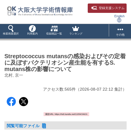
登録支援システム
English
検索画面選択
利用案内
収録雑誌一覧
ランキング
その他
Streptococcus mutansの感染およびその定着
に及ぼすバクテリオシン産生能を有するS.
mutans株の影響について
北村, 京一
アクセス数:
565
件
（
2026-08-07
22:12 集計
）
固定URL: https://hdl.handle.net/11094/34631
閲覧可能ファイル