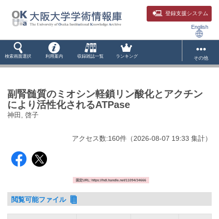
登録支援システム
English
検索画面選択
利用案内
収録雑誌一覧
ランキング
その他
副腎髄質のミオシン軽鎖リン酸化とアクチン
により活性化されるATPase
神田, 啓子
アクセス数:
160
件
（
2026-08-07
19:33 集計
）
固定URL: https://hdl.handle.net/11094/34666
閲覧可能ファイル