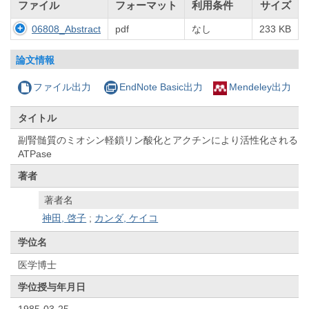
ファイル
フォーマット
利用条件
サイズ
06808_Abstract
pdf
なし
233 KB
論文情報
ファイル出力
EndNote Basic出力
Mendeley出力
タイトル
副腎髄質のミオシン軽鎖リン酸化とアクチンにより活性化される
ATPase
著者
著者名
神田, 啓子
;
カンダ, ケイコ
学位名
医学博士
学位授与年月日
1985-03-25