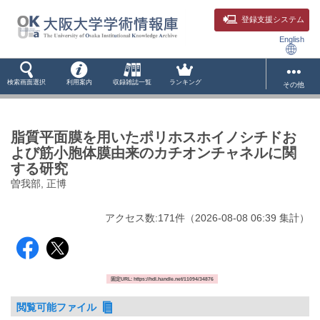
登録支援システム
English
検索画面選択
利用案内
収録雑誌一覧
ランキング
その他
脂質平面膜を用いたポリホスホイノシチドお
よび筋小胞体膜由来のカチオンチャネルに関
する研究
曽我部, 正博
アクセス数:
171
件
（
2026-08-08
06:39 集計
）
固定URL: https://hdl.handle.net/11094/34876
閲覧可能ファイル