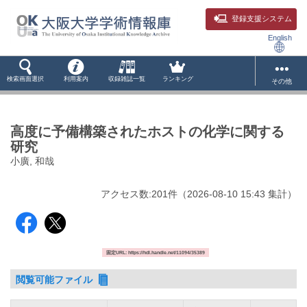
登録支援システム
English
検索画面選択
利用案内
収録雑誌一覧
ランキング
その他
高度に予備構築されたホストの化学に関する
研究
小廣, 和哉
アクセス数:
201
件
（
2026-08-10
15:43 集計
）
固定URL: https://hdl.handle.net/11094/35389
閲覧可能ファイル