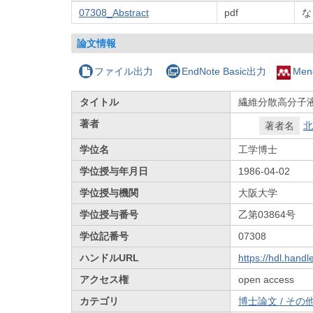
07308_Abstract
pdf
な
論文情報
ファイル出力
EndNote Basic出力
Men
タイトル
繊維分散高分子
著者
著者名
北
学位名
工学博士
学位授与年月日
1986-04-02
学位授与機関
大阪大学
学位授与番号
乙第03864号
学位記番号
07308
ハンドルURL
https://hdl.hand
アクセス権
open access
カテゴリ
博士論文 / その他 