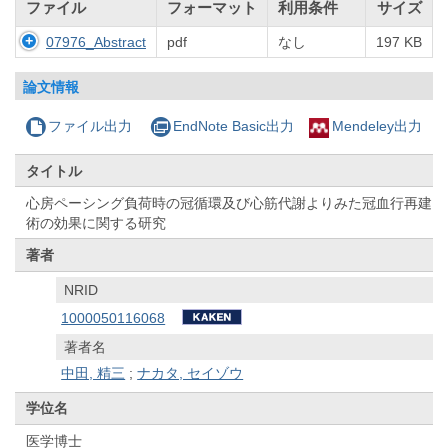
ファイル
フォーマット
利用条件
サイズ
07976_Abstract
pdf
なし
197 KB
論文情報
ファイル出力
EndNote Basic出力
Mendeley出力
タイトル
心房ペーシング負荷時の冠循環及び心筋代謝よりみた冠血行再建
術の効果に関する研究
著者
NRID
1000050116068
著者名
中田, 精三
;
ナカタ, セイゾウ
学位名
医学博士