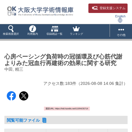
登録支援システム
English
検索画面選択
利用案内
収録雑誌一覧
ランキング
その他
心房ペーシング負荷時の冠循環及び心筋代謝
よりみた冠血行再建術の効果に関する研究
中田, 精三
アクセス数:
183
件
（
2026-08-08
14:06 集計
）
固定URL: https://hdl.handle.net/11094/35714
閲覧可能ファイル