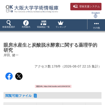
登録支援システム
English
検索画面選択
利用案内
収録雑誌一覧
ランキング
その他
眼房水産生と炭酸脱水酵素に関する薬理学的
研究
岸田, 健一
アクセス数:
178
件
（
2026-08-07
22:15 集計
）
固定URL: https://hdl.handle.net/11094/35720
閲覧可能ファイル