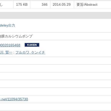
し
175 KB
346
2014.05.29
要旨/Abstract
deley出力
胞膜カルシウムポンプ
00020165468
川, 賢一
;
フルカワ, ケンイチ
le.net/11094/35730