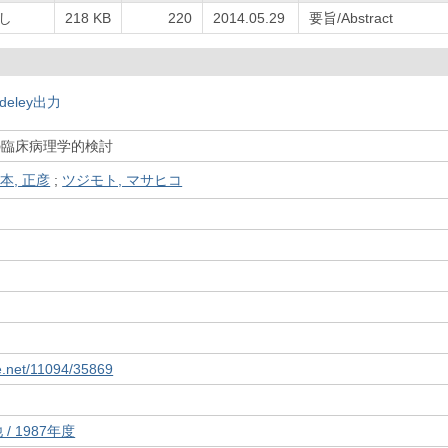
し
218 KB
220
2014.05.29
要旨/Abstract
deley出力
の臨床病理学的検討
本, 正彦
;
ツジモト, マサヒコ
le.net/11094/35869
/ 1987年度