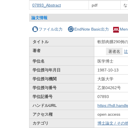
07893_Abstract
pdf
な
論文情報
ファイル出力
EndNote Basic出力
Men
タイトル
軟部肉腫290例
著者
著者名
辻
学位名
医学博士
学位授与年月日
1987-10-13
学位授与機関
大阪大学
学位授与番号
乙第04262号
学位記番号
07893
ハンドルURL
https://hdl.hand
アクセス権
open access
カテゴリ
博士論文 / その他 