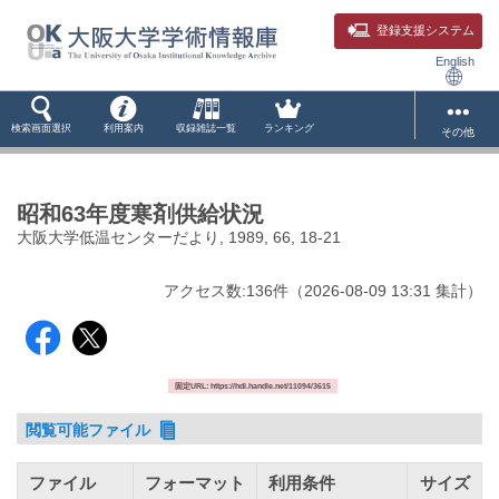
登録支援システム
English
検索画面選択
利用案内
収録雑誌一覧
ランキング
その他
昭和63年度寒剤供給状況
大阪大学低温センターだより, 1989, 66, 18-21
アクセス数:
136
件
（
2026-08-09
13:31 集計
）
固定URL: https://hdl.handle.net/11094/3615
閲覧可能ファイル
ファイル
フォーマット
利用条件
サイズ