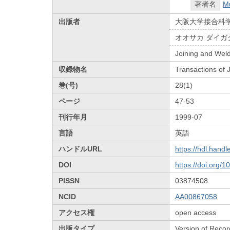
著者名
M
出版者
大阪大学接合科
オオサカ ダイガ
Joining and Weld
収録物名
Transactions of
巻(号)
28(1)
ページ
47-53
刊行年月
1999-07
言語
英語
ハンドルURL
https://hdl.hand
DOI
https://doi.org/
PISSN
03874508
NCID
AA00867058
アクセス権
open access
出版タイプ
Version of Recor