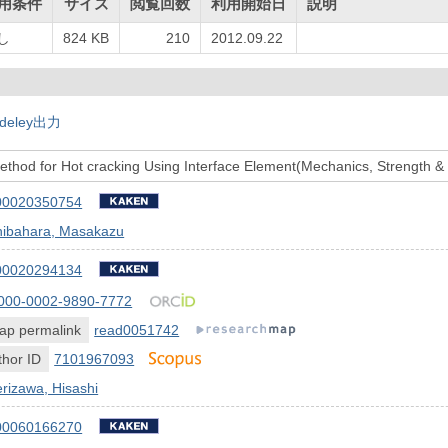
用条件
サイズ
閲覧回数
利用開始日
説明
し
824 KB
210
2012.09.22
deley出力
ethod for Hot cracking Using Interface Element(Mechanics, Strength &
00020350754
hibahara, Masakazu
00020294134
000-0002-9890-7772
ap permalink
read0051742
hor ID
7101967093
rizawa, Hisashi
00060166270