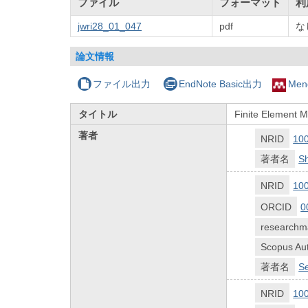
ファイル
フォーマット
利
jwri28_01_047
pdf
な
論文情報
ファイル出力
EndNote Basic出力
Men
タイトル
Finite Element M
著者
NRID
10
著者名
S
NRID
10
ORCID
0
researchm
Scopus Aut
著者名
Se
NRID
10