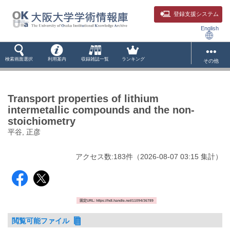
登録支援システム
English
検索画面選択
利用案内
収録雑誌一覧
ランキング
その他
Transport properties of lithium
intermetallic compounds and the non-
stoichiometry
平谷, 正彦
アクセス数:
183
件
（
2026-08-07
03:15 集計
）
固定URL: https://hdl.handle.net/11094/36789
閲覧可能ファイル