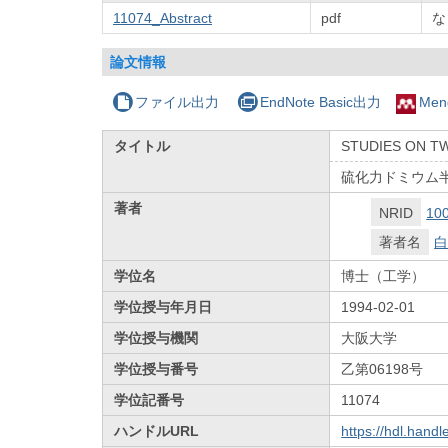
11074_Abstract
pdf
な
論文情報
ファイル出力
EndNote Basic出力
Men
タイトル
STUDIES ON T
硫化力ドミウム
著者
NRID
10
著者名
白
学位名
博士（工学）
学位授与年月日
1994-02-01
学位授与機関
大阪大学
学位授与番号
乙第06198号
学位記番号
11074
ハンドルURL
https://hdl.hand