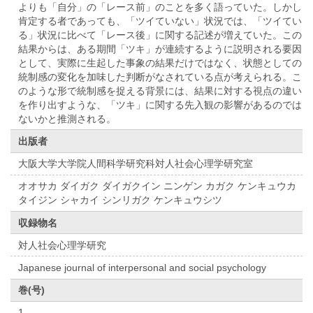
よりも「自分」の「レース前」のことを多く語っていた。しかし
肯定する者であっても、「ツイていない」状況では、「ツイてい
る」状況に比べて「レース後」に関する記述が増えていた。この
結果からは、ある期間「ツキ」が連続するように説明される要因
として、実際に生起した事象の結果だけではなく、状態としての
統制感の変化を加味した判断がなされている点が考えられる。こ
のような形で統制感を捉える背景には、結果に対する視点の違い
を作り出すような、「ツキ」に関する先入観の影響があるのでは
ないかと推測される。
出版者
大阪大学大学院人間科学研究科対人社会心理学研究室
オオサカ ダイガク ダイガクイン ニンゲン カガク ケンキュウカ
タイジン シャカイ シンリガク ケンキュウシツ
収録物名
対人社会心理学研究
Japanese journal of interpersonal and social psychology
巻(号)
1