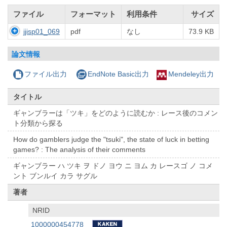
ファイル
フォーマット
利用条件
サイズ
jjisp01_069
pdf
なし
73.9 KB
論文情報
ファイル出力
EndNote Basic出力
Mendeley出力
タイトル
ギャンブラーは「ツキ」をどのように読むか : レース後のコメン
ト分類から探る
How do gamblers judge the "tsuki", the state of luck in betting
games? : The analysis of their comments
ギャンブラー ハ ツキ ヲ ドノ ヨウ ニ ヨム カ レースゴ ノ コメ
ント ブンルイ カラ サグル
著者
NRID
1000000454778