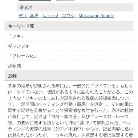
著者名
村上, 幸史
;
ムラカミ, コウシ
;
Murakami, Koushi
キーワード等
「ツキ」
ギャンブル
「フレーム化」
統制感
抄録
事象の結果が説明される際には、一般的に「ツイている」もしく
は「ツイていない」状態があるように語られることがある。この
ような「ツキ」のよしあしが説明される現象の背後要因につい
て、一定期間のベッティング行動（競馬）を測定し、その結果に
関する記述を分析することで探索的な検討を行った。内容の特徴
に着目して、記述は「自分－非自分」及び「レース前－レース
後」の要因に関する語りという2軸に基づいて解釈された。ベッ
ティングの実際の結果（的中／不的中）からは、記述内容に違い
は見られなかったが、「ツキの流れ」を肯定する者は否定する者