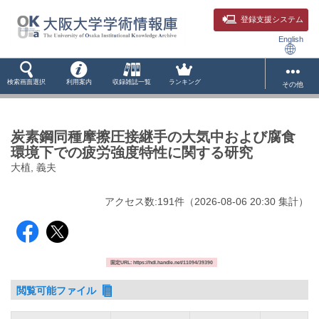
登録支援システム
English
検索画面選択
利用案内
収録雑誌一覧
ランキング
その他
炭素鋼同種摩擦圧接継手の大気中および腐食
環境下での疲労強度特性に関する研究
大植, 義夫
アクセス数:
191
件
（
2026-08-06
20:30 集計
）
固定URL: https://hdl.handle.net/11094/39390
閲覧可能ファイル