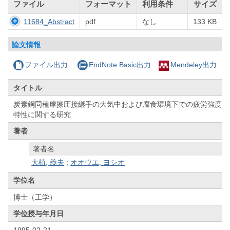
ファイル
フォーマット
利用条件
サイズ
11684_Abstract
pdf
なし
133 KB
論文情報
ファイル出力
EndNote Basic出力
Mendeley出力
タイトル
炭素鋼同種摩擦圧接継手の大気中および腐食環境下での疲労強度
特性に関する研究
著者
著者名
大植, 義夫
;
オオウエ, ヨシオ
学位名
博士（工学）
学位授与年月日
1995-02-21