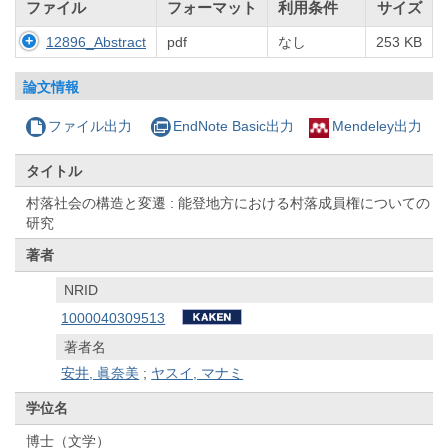
ファイル
フォーマット
利用条件
サイズ
12896_Abstract
pdf
なし
253 KB
論文情報
ファイル出力
EndNote Basic出力
Mendeley出力
タイトル
村落社会の構造と変遷 : 能登地方における村落成員権についての
研究
著者
NRID
1000040309513
著者名
安井, 眞奈美
;
ヤスイ, マナミ
学位名
博士（文学）