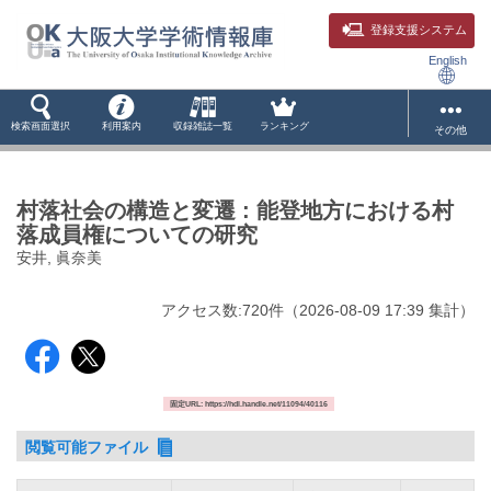
登録支援システム
English
検索画面選択
利用案内
収録雑誌一覧
ランキング
その他
村落社会の構造と変遷 : 能登地方における村
落成員権についての研究
安井, 眞奈美
アクセス数:
720
件
（
2026-08-09
17:39 集計
）
固定URL: https://hdl.handle.net/11094/40116
閲覧可能ファイル