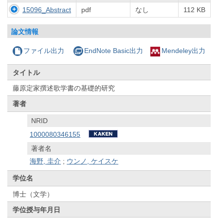
15096_Abstract
pdf
なし
112 KB
論文情報
ファイル出力
EndNote Basic出力
Mendeley出力
タイトル
藤原定家撰述歌学書の基礎的研究
著者
NRID
1000080346155
著者名
海野, 圭介
;
ウンノ, ケイスケ
学位名
博士（文学）
学位授与年月日