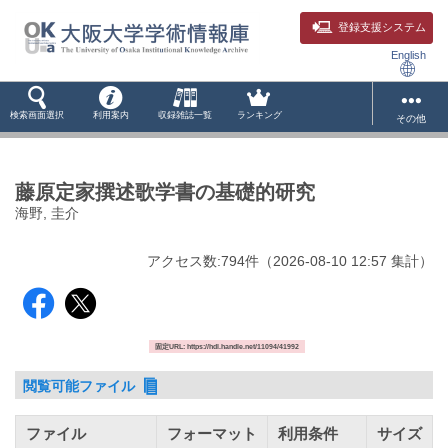
登録支援システム
English
検索画面選択
利用案内
収録雑誌一覧
ランキング
その他
藤原定家撰述歌学書の基礎的研究
海野, 圭介
アクセス数:
794
件
（
2026-08-10
12:57 集計
）
固定URL: https://hdl.handle.net/11094/41992
閲覧可能ファイル
ファイル
フォーマット
利用条件
サイズ