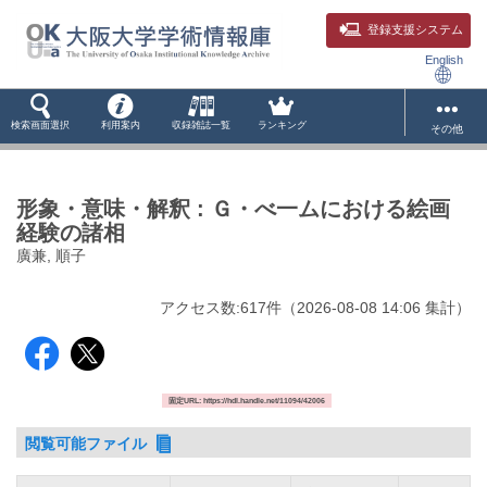
登録支援システム
English
検索画面選択
利用案内
収録雑誌一覧
ランキング
その他
形象・意味・解釈 : Ｇ・べ一ムにおける絵画
経験の諸相
廣兼, 順子
アクセス数:
617
件
（
2026-08-08
14:06 集計
）
固定URL: https://hdl.handle.net/11094/42006
閲覧可能ファイル