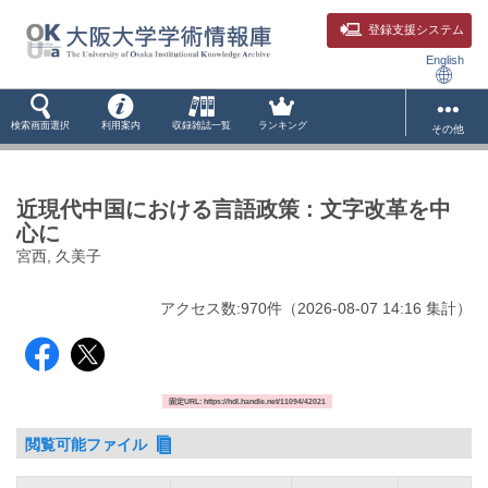
登録支援システム
English
検索画面選択
利用案内
収録雑誌一覧
ランキング
その他
近現代中国における言語政策 : 文字改革を中
心に
宮西, 久美子
アクセス数:
970
件
（
2026-08-07
14:16 集計
）
固定URL: https://hdl.handle.net/11094/42021
閲覧可能ファイル