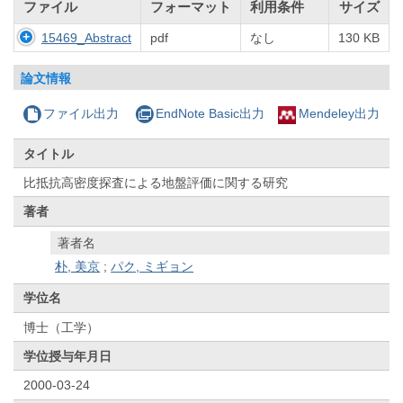
ファイル
フォーマット
利用条件
サイズ
15469_Abstract
pdf
なし
130 KB
論文情報
ファイル出力
EndNote Basic出力
Mendeley出力
タイトル
比抵抗高密度探査による地盤評価に関する研究
著者
著者名
朴, 美京
;
パク, ミギョン
学位名
博士（工学）
学位授与年月日
2000-03-24