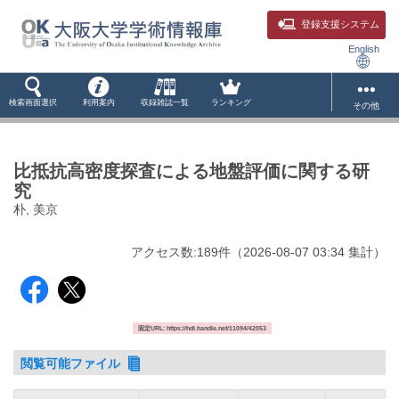
登録支援システム
English
検索画面選択
利用案内
収録雑誌一覧
ランキング
その他
比抵抗高密度探査による地盤評価に関する研
究
朴, 美京
アクセス数:
189
件
（
2026-08-07
03:34 集計
）
固定URL: https://hdl.handle.net/11094/42053
閲覧可能ファイル