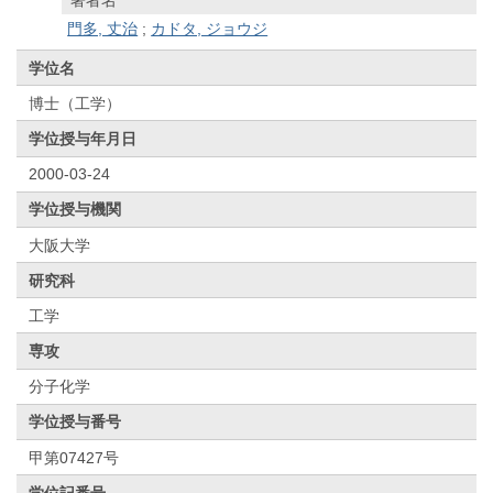
著者名
門多, 丈治
;
カドタ, ジョウジ
学位名
博士（工学）
学位授与年月日
2000-03-24
学位授与機関
大阪大学
研究科
工学
専攻
分子化学
学位授与番号
甲第07427号
学位記番号