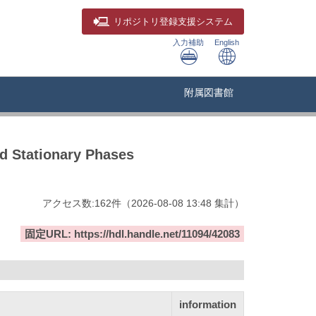
リポジトリ
登録支援システム
入力補助
English
附属図書館
ed Stationary Phases
アクセス数:
162
件
（
2026-08-08
13:48 集計
）
固定URL: https://hdl.handle.net/11094/42083
information