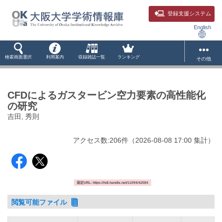
登録支援システム
English
検索画面選択
利用案内
収録雑誌一覧
ランキング
その他
CFDによるガスタービン空力要素の高性能化
の研究
吉田, 秀則
アクセス数:
206
件
（
2026-08-08
17:00 集計
）
固定URL: https://hdl.handle.net/11094/42084
閲覧可能ファイル