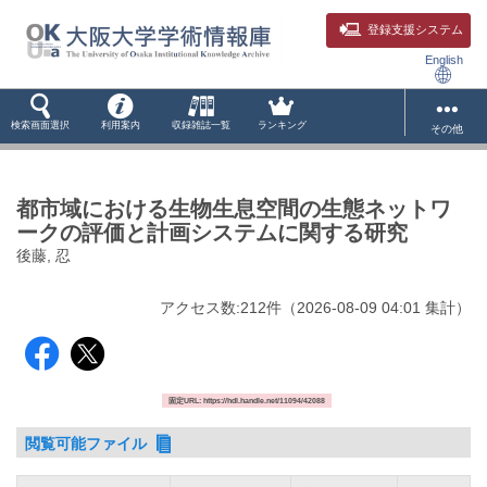
登録支援システム
English
検索画面選択
利用案内
収録雑誌一覧
ランキング
その他
都市域における生物生息空間の生態ネットワ
ークの評価と計画システムに関する研究
後藤, 忍
アクセス数:
212
件
（
2026-08-09
04:01 集計
）
固定URL: https://hdl.handle.net/11094/42088
閲覧可能ファイル