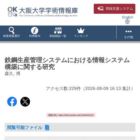
登録支援システム
English
検索画面選択
利用案内
収録雑誌一覧
ランキング
その他
鉄鋼生産管理システムにおける情報システム
構築に関する研究
森久, 博
アクセス数:
229
件
（
2026-08-09
16:13 集計
）
固定URL: https://hdl.handle.net/11094/42103
閲覧可能ファイル